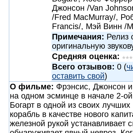
Джонсон /Van Johnso
/Fred MacMurray/, Ро
Francis/, Мэй Винн /
Примечания:
Релиз 
оригинальную звуков
Средняя оценка:
Всего отзывов:
0 (
ч
оставить свой
)
О фильме:
Фрэнсис, Джонсон и
на одном эсминце в начале 2-о
Богарт в одной из своих лучших
корабль в качестве нового капит
железной рукой устанавливает с
обнаруживает явный невроз. Ког