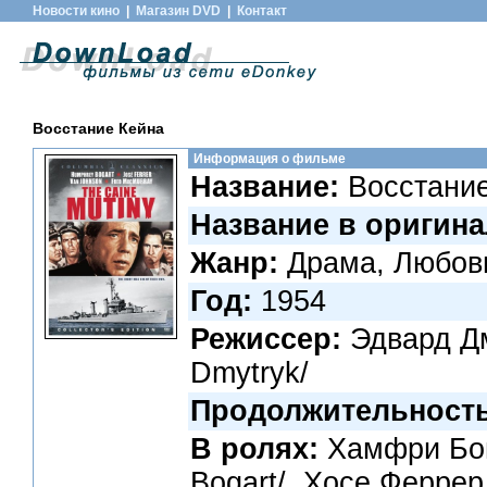
Новости кино
|
Магазин DVD
|
Контакт
Восстание Кейна
Информация о фильме
Название:
Восстание
Название в оригина
Жанр:
Драма, Любов
Год:
1954
Режиссер:
Эдвард Д
Dmytryk/
Продолжительность
В ролях:
Хамфри Бог
Bogart/, Хосе Феррер 