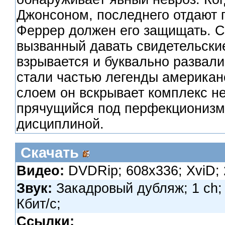
Джонсоном, последнего отдают п
Феррер должен его защищать. С
вызванный давать свидетельски
взрывается и буквально развали
стали частью легенды американс
слоем он вскрывает комплекс н
прячущийся под перфекциониз
дисциплиной.
Скачать
Видео:
DVDRip; 608x336; XviD; 2
Звук:
Закадровый дубляж; 1 ch; 
Кбит/с;
Ссылки: