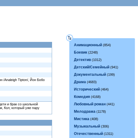
Анимационный
(854)
Боевик
(2248)
Детектив
(1012)
Детский/Семейный
(941)
Документальный
(199)
 /Analeigh Tipton/, Йон Бобо
Драма
(4683)
Исторический
(464)
Комедия
(4168)
Любовный роман
дети и брак со школьной
(441)
м, Кол, который уже пару
Мелодрама
(1178)
Мистика
(408)
Музыкальный
(306)
Отечественный
(1311)