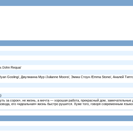
а /John Requa/
/Ryan Gosling/, Джулианна Мур /Julianne Moore/, Эмма Стоун /Emma Stone/, Аналей Типтон
й
)
уть за сорок», не жизнь, а мечта — хорошая работа, прекрасный дом, замечательные 
развода, его «идеальная» жизнь быстро рушится. Хуже того, говоря современным языко