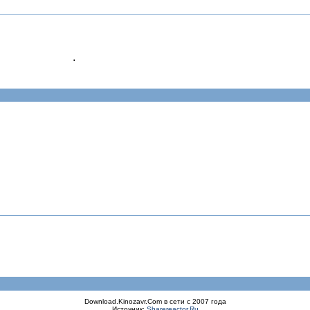
.
Download.Kinozavr.Com в сети с 2007 года
Источник:
Sharereactor.Ru