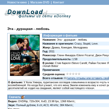
Новости кино
|
Магазин DVD
|
Контакт
Эта - дурацкая - любовь
Информация о фильме
Название:
Эта - дурацкая - любовь
Название в оригинале:
Crazy, Stupid, Love.
Жанр:
Драма, Комедия, Мелодрама
Год:
2011
Режиссер:
Гленн Фикарра /Glenn Ficarra/, Джон Реку
Продолжительность:
1:58
В ролях:
Стив Карелл /Steve Carell/, Райан Гослинг 
/Jonah Bobo/
Примечания:
Средняя оценка:
Всего отзывов:
0 (
читать отзывы или оставить сво
О фильме:
У Кола Уивера, пуританских взглядов семьянина в возрасте «чуть-ч
возлюбленной. Но когда Кол узнает, что его жена Эмили изменила ему и хочет 
десятилетий не ходил на свидания, являет собой настоящего «лоха».
Скачать
Видео:
DVDRip; 720x304; XviD; 23.98 fps; 1368 Кбит/с;
Звук:
Полный дубляж; 6 ch; AC3; 48 kHz; 384 Кбит/с;