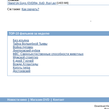
Ссылки:
Stand Up Guys (DVDRip, XviD, Rus).avi
[1403 Мб]
См.также:
Как скачать?
.
TOP-10 фильмов за неделю
Без изъяна
Тайна Волшебной Тыквы
Война пуговиц
Днепровский рубеж
BBC: Сверхъестественные способности животных
Мужской стриптиз
6 дней 7 ночей
Вожди Атлантиды
Коготь тигра
Достоевский
Новости кино
|
Магазин DVD
|
Контакт
Download.Ki
Ист