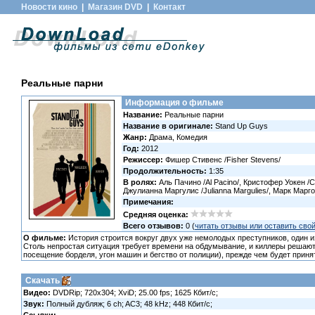
Новости кино
|
Магазин DVD
|
Контакт
Реальные парни
Информация о фильме
Название:
Реальные парни
Название в оригинале:
Stand Up Guys
Жанр:
Драма, Комедия
Год:
2012
Режиссер:
Фишер Стивенс /Fisher Stevens/
Продолжительность:
1:35
В ролях:
Аль Пачино /Al Pacino/, Кристофер Уокен /Ch
Джулианна Маргулис /Julianna Margulies/, Марк Марго
Примечания:
Средняя оценка:
Всего отзывов:
0 (
читать отзывы или оставить сво
О фильме:
История строится вокруг двух уже немолодых преступников, один из
Столь непростая ситуация требует времени на обдумывание, и киллеры решают
посещение борделя, угон машин и бегство от полиции), прежде чем будет прин
Скачать
Видео:
DVDRip; 720x304; XviD; 25.00 fps; 1625 Кбит/с;
Звук:
Полный дубляж; 6 ch; AC3; 48 kHz; 448 Кбит/с;