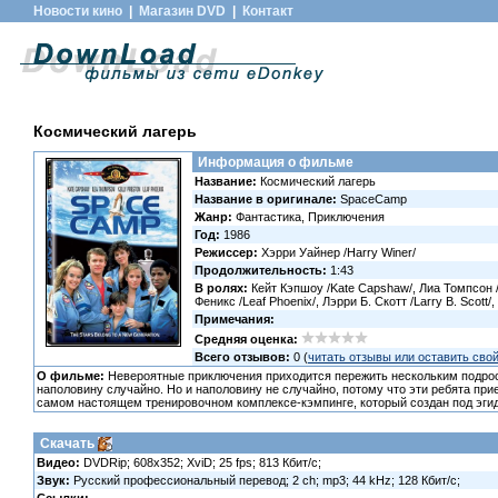
Новости кино
|
Магазин DVD
|
Контакт
Космический лагерь
Информация о фильме
Название:
Космический лагерь
Название в оригинале:
SpaceCamp
Жанр:
Фантастика, Приключения
Год:
1986
Режиссер:
Хэрри Уайнер /Harry Winer/
Продолжительность:
1:43
В ролях:
Кейт Кэпшоу /Kate Capshaw/, Лиа Томпсон /
Феникс /Leaf Phoenix/, Лэрри Б. Скотт /Larry B. Scott
Примечания:
Средняя оценка:
Всего отзывов:
0 (
читать отзывы или оставить сво
О фильме:
Невероятные приключения приходится пережить нескольким подрост
наполовину случайно. Но и наполовину не случайно, потому что эти ребята прие
самом настоящем тренировочном комплексе-кэмпинге, который создан под эгид
Скачать
Видео:
DVDRip; 608x352; XviD; 25 fps; 813 Кбит/с;
Звук:
Русский профессиональный перевод; 2 ch; mp3; 44 kHz; 128 Кбит/с;