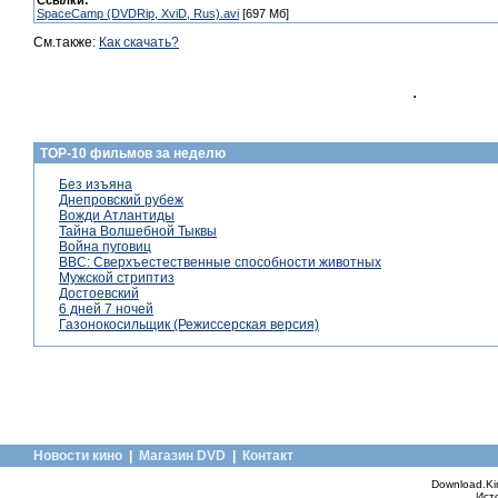
Ссылки:
SpaceCamp (DVDRip, XviD, Rus).avi
[697 Мб]
См.также:
Как скачать?
.
TOP-10 фильмов за неделю
Без изъяна
Днепровский рубеж
Вожди Атлантиды
Тайна Волшебной Тыквы
Война пуговиц
BBC: Сверхъестественные способности животных
Мужской стриптиз
Достоевский
6 дней 7 ночей
Газонокосильщик (Режиссерская версия)
Новости кино
|
Магазин DVD
|
Контакт
Download.Ki
Ист