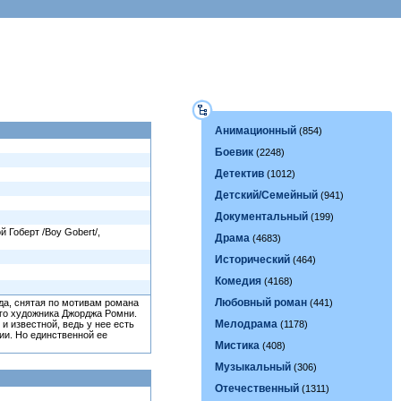
Анимационный
(854)
Боевик
(2248)
Детектив
(1012)
Детский/Семейный
(941)
Документальный
(199)
й Гоберт /Boy Gobert/,
Драма
(4683)
Исторический
(464)
Комедия
(4168)
Любовный роман
да, снятая по мотивам романа
(441)
ого художника Джорджа Ромни.
Мелодрама
 известной, ведь у нее есть
(1178)
ии. Но единственной ее
Мистика
(408)
Музыкальный
(306)
Отечественный
(1311)