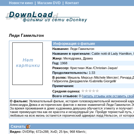
Новости кино
|
Магазин DVD
|
Контакт
Леди Гамильтон
Информация о фильме
Название:
Леди Гамильтон
Название в оригинале:
Calde notti di Lady Hamilton,
Жанр:
Мелодрама, Драма
Год:
1968
Режиссер:
Кристиан-Жак /Christian-Jaque/
Продолжительность:
1:33
В ролях:
Мишель Мерсье /Michele Mercier/, Ричард Джо
Габриэлла Джорджелли /Gabriella Giorgelli/
Примечания:
Средняя оценка:
Всего отзывов:
0 (
читать отзывы или оставить сво
О фильме:
Увлекательный фильм, история головокружительной жизненной карь
Александра Дюма и исторических фактов о жизни знаменитой Леди Гамильтон.Э
За время проживания в доме художника девушка обучается этикету и получает 
такие преимущества как ее красота и незаурядный ум. Пройдя тернистый путь, 
любовью на всю жизнь останется героический адмирал лорд Нельсон, от которог
Скачать
Видео:
DVDRip; 672x288; XviD; 25 fps; 968 Кбит/с;