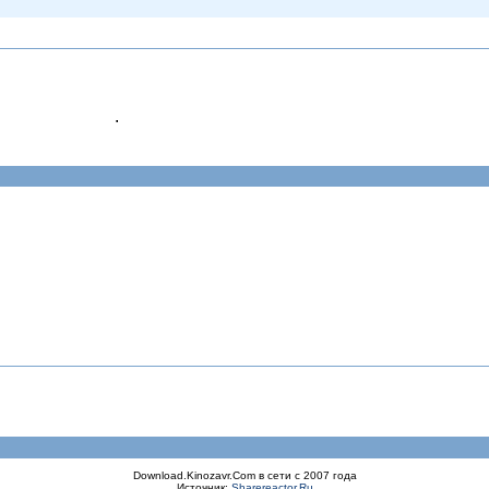
.
Download.Kinozavr.Com в сети с 2007 года
Источник:
Sharereactor.Ru