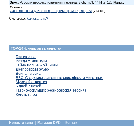
Звук:
Русский профессиональный перевод; 2 ch; mp3; 44 kHz; 128 Кбит/с;
Ссылки:
Calde notti di Lady Hamilton, Le (DVDRip, XviD, Rus).avi
[743 Мб]
См.также:
Как скачать?
TOP-10 фильмов за неделю
Без изъяна
Вожди Атлантиды
Тайна Волшебной Тыквы
Днепровский рубеж
Война пуговиц
BBC: Сверхъестественные способности животных
Мужской стриптиз
6 дней 7 ночей
Газонокосильщик (Режиссерская версия)
Коготь тигра
Новости кино
|
Магазин DVD
|
Контакт