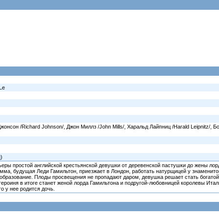
 Le
нсон /Richard Johnson/, Джон Миллз /John Mills/, Харальд Лайпниц /Harald Leipnitz/, Бо
й
)
еры простой английской крестьянской девушки от деревенской пастушки до жены лор
мма, будущая Леди Гамильтон, приезжает в Лондон, работать натурщицей у знаменит
образование. Плоды просвещения не пропадают даром, девушка решает стать богатой и
героиня в итоге станет женой лорда Гамильтона и подругой-любовницей королевы Итал
о у нее родится дочь.