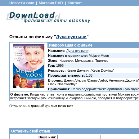
Новости кино
|
Магазин DVD
|
Контакт
Отзывы по фильму "
Луна пустыни
"
Информация о фильме
Название:
Луна пустыни
Название в оригинале:
Mojave Moon
Жанр:
Комедия, Мелодрама, Триллер
Год:
1996
Режиссер:
Кевин Даулинг /Kevin Dowling/
Продолжительность:
1:35
В ролях:
Дэнни Айелло /Danny Aiello/, Анжелина Джоли /An
/Jack Noseworthy/
Примечания:
Релиз содержит также оригинальную звук
О фильме:
Когда наступает ночь и над калифорнийской пустыней Мохаве восх
встречает загадочную незнакомку и, очарованный ею, попадает в водоворот тр
Отзывов на данный фильм пока нет
Оставить свой отзыв
Ваше имя: