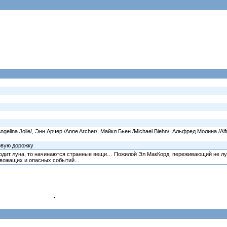
gelina Jolie/, Энн Арчер /Anne Archer/, Майкл Бьен /Michael Biehn/, Альфред Молина /Al
овую дорожку
одит луна, то начинаются странные вещи… Пожилой Эл МакКорд, переживающий не лу
евожащих и опасных событий...
.