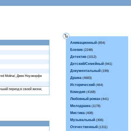
Анимационный
(854)
Боевик
(2248)
Детектив
(1012)
Детский/Семейный
(941)
Документальный
(199)
fred Molina/, Джек Ноузворфи
Драма
(4683)
Исторический
(464)
чший период в своей жизни,
Комедия
(4168)
Любовный роман
(441)
Мелодрама
(1178)
Мистика
(408)
Музыкальный
(306)
Отечественный
(1311)