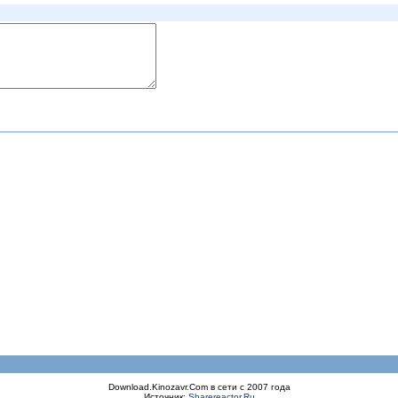
Download.Kinozavr.Com в сети с 2007 года
Источник:
Sharereactor.Ru