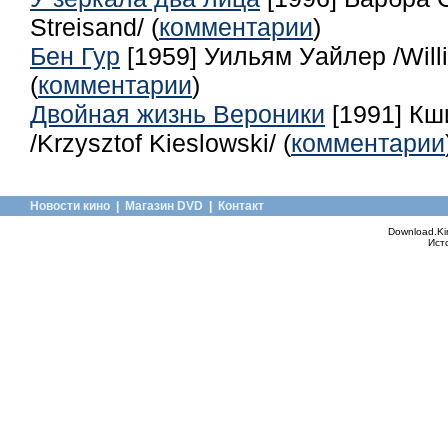
Streisand/ (
комментарии
)
Бен Гур
[1959] Уильям Уайлер /Will
(
комментарии
)
Двойная жизнь Вероники
[1991] К
/Krzysztof Kieslowski/ (
комментарии
Новости кино
|
Магазин DVD
|
Контакт
Download.Ki
Ист