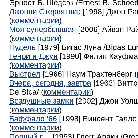
Эрнест Б. Шедсэк /Ernest B. Schoed
Джонни Стервятник
[1998] Джон Ра
(
комментарии
)
Моя супербывшая
[2006] Айвэн Рай
(
комментарии
)
Пудель
[1979] Бигас Луна /Bigas Lun
Генри и Джун
[1990] Филип Кауфман
(
комментарии
)
Выстрел
[1966] Наум Трахтенберг (
Вчера, сегодня, завтра
[1963] Витто
De Sica/ (
комментарии
)
Воздушные замки
[2002] Джон Уолш
(
комментарии
)
Баффало '66
[1998] Винсент Галло 
(
комментарии
)
Полный п...
[1993] Грегг Араки /Greg