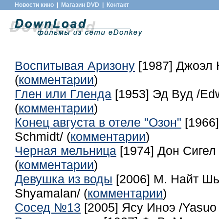
Новости кино
|
Магазин DVD
|
Контакт
Воспитывая Аризону
[1987] Джоэл 
(
комментарии
)
Глен или Гленда
[1953] Эд Вуд /Edw
(
комментарии
)
Конец августа в отеле "Озон"
[1966
Schmidt/ (
комментарии
)
Черная мельница
[1974] Дон Сигел 
(
комментарии
)
Девушка из воды
[2006] М. Найт Шь
Shyamalan/ (
комментарии
)
Сосед №13
[2005] Ясу Иноэ /Yasuo 