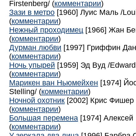
Firstenberg/ (
комментарии
)
Зази в метро
[1960] Луиc Маль /Loui
(
комментарии
)
Нежный проходимец
[1966] Жан Бе
(
комментарии
)
Дурман любви
[1997] Гриффин Данн 
(
комментарии
)
Ночь упырей
[1959] Эд Вуд /Edward 
(
комментарии
)
Марикен ван Ньюмейхен
[1974] Йос
Stelling/ (
комментарии
)
Ночной охотник
[2002] Крис Фишер /
(
комментарии
)
Большая перемена
[1974] Алексей
(
комментарии
)
У зеркала два лица
[1996] Барбра 