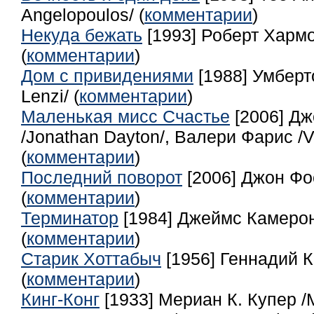
Angelopoulos/ (
комментарии
)
Некуда бежать
[1993] Роберт Хармо
(
комментарии
)
Дом с привидениями
[1988] Умберт
Lenzi/ (
комментарии
)
Маленькая мисс Счастье
[2006] Дж
/Jonathan Dayton/, Валери Фарис /Va
(
комментарии
)
Последний поворот
[2006] Джон Фос
(
комментарии
)
Терминатор
[1984] Джеймс Камерон
(
комментарии
)
Старик Хоттабыч
[1956] Геннадий 
(
комментарии
)
Кинг-Конг
[1933] Мериан К. Купер /M