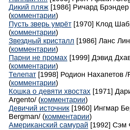
Дикий пляж
[1986] Ричард Брэндер 
(
комментарии
)
Пусть зверь умрёт
[1970] Клод Шабр
(
комментарии
)
Звездный кристалл
[1986] Ланс Лин
(
комментарии
)
Парни не промах
[1999] Дэвид Дха
(
комментарии
)
Телепат
[1998] Родион Нахапетов /
(
комментарии
)
Кошка о девяти хвостах
[1971] Дар
Argento/ (
комментарии
)
Девичий источник
[1960] Ингмар Бе
Bergman/ (
комментарии
)
Американский самурай
[1992] Сэм