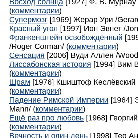
Восход солнца
[1927] Ф. В. Мурнау 
(
комментарии
)
Супермозг
[1969] Жерар Ури /Gerard
Красный угол
[1997] Ион Эвнет /Jon 
Франкенштейн освобождённый
[19
/Roger Corman/ (
комментарии
)
Сенсация
[2006] Вуди Аллен /Woody
Лиссабонская история
[1994] Вим 
(
комментарии
)
Шрам
[1976] Кшиштоф Кеслёвский /K
(
комментарии
)
Падение Римской Империи
[1964] 
Mann/ (
комментарии
)
Ещё раз про любовь
[1968] Георги
(
комментарии
)
Вечность и один день
[1998] Тео А