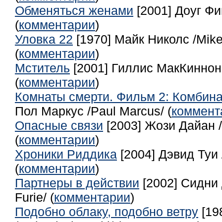
Обменяться женами
[2001] Доуг Фин
(
комментарии
)
Уловка 22
[1970] Майк Николс /Mike
(
комментарии
)
Мститель
[2001] Гиллис МакКиннон 
(
комментарии
)
Комнаты смерти. Фильм 2: Комбина
Пол Маркус /Paul Marcus/ (
коммент
Опасные связи
[2003] Жози Дайан 
(
комментарии
)
Хроники Риддика
[2004] Дэвид Туи 
(
комментарии
)
Партнеры в действии
[2002] Сидни 
Furie/ (
комментарии
)
Подобно облаку, подобно ветру
[19