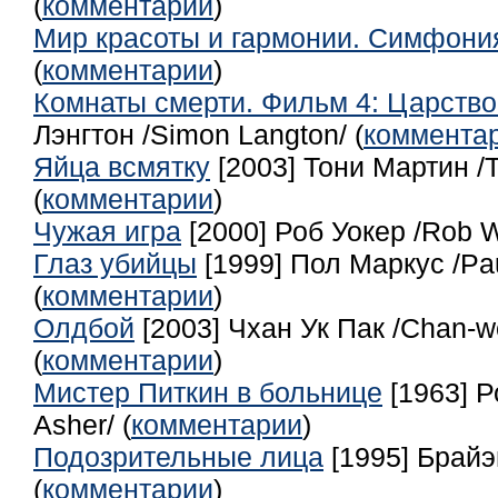
(
комментарии
)
Мир красоты и гармонии. Симфони
(
комментарии
)
Комнаты смерти. Фильм 4: Царство
Лэнгтон /Simon Langton/ (
коммента
Яйца всмятку
[2003] Тони Мартин /T
(
комментарии
)
Чужая игра
[2000] Роб Уокер /Rob W
Глаз убийцы
[1999] Пол Маркус /Pa
(
комментарии
)
Олдбой
[2003] Чхан Ук Пак /Chan-w
(
комментарии
)
Мистер Питкин в больнице
[1963] Р
Asher/ (
комментарии
)
Подозрительные лица
[1995] Брайэ
(
комментарии
)