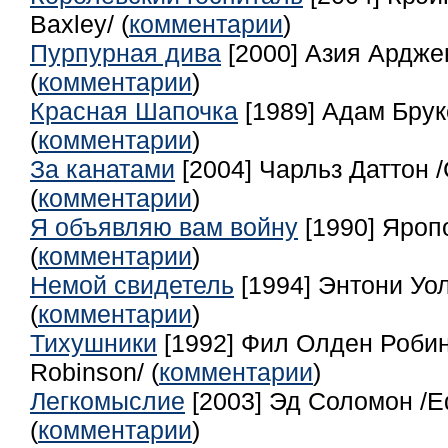
Baxley/ (
комментарии
)
Пурпурная дива
[2000] Азия Арджен
(
комментарии
)
Красная Шапочка
[1989] Адам Брук
(
комментарии
)
За канатами
[2004] Чарльз Даттон /
(
комментарии
)
Я объявляю вам войну
[1990] Яроп
(
комментарии
)
Немой свидетель
[1994] Энтони Уол
(
комментарии
)
Тихушники
[1992] Фил Олден Робинс
Robinson/ (
комментарии
)
Легкомыслие
[2003] Эд Соломон /E
(
комментарии
)