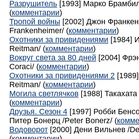
Разрушитель
[1993] Марко Брамбилл
(
комментарии
)
Тропой войны
[2002] Джон Франкен
Frankenheimer/ (
комментарии
)
Охотники за привидениями
[1984] 
Reitman/ (
комментарии
)
Вокруг света за 80 дней
[2004] Фрэн
Coraci/ (
комментарии
)
Охотники за привидениями 2
[1989]
Reitman/ (
комментарии
)
Могила светлячков
[1988] Такахата 
(
комментарии
)
Друзья. Сезон 4
[1997] Робби Бенсо
Питер Бонерц /Peter Bonerz/ (
комме
Водоворот
[2000] Дени Вильнев /Den
(
комментарии
)