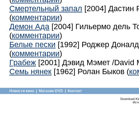
Смертельный запал
[2004] Дастин Р
(
комментарии
)
Демон Ада
[2004] Гильермо дель Тор
(
комментарии
)
Белые пески
[1992] Роджер Доналд
(
комментарии
)
Грабеж
[2001] Дэвид Мэмет /David 
Семь нянек
[1962] Ролан Быков (
ко
Новости кино
|
Магазин DVD
|
Контакт
Download.Ki
Ист