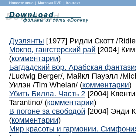
Новости кино
|
Магазин DVD
|
Контакт
Дуэлянты
[1977] Ридли Скотт /Ridley
Мокпо, гангстерский рай
[2004] Ким 
(
комментарии
)
Багдадский вор. Арабская фантази
/Ludwig Berger/, Майкл Пауэлл /Mich
Уилэн /Tim Whelan/ (
комментарии
)
Убить Билла. Часть 2
[2004] Квенти
Tarantino/ (
комментарии
)
В погоне за свободой
[2004] Энди К
(
комментарии
)
Мир красоты и гармонии. Симфони