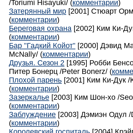
/Toriumi Hisayuki/ (
комментарии
)
Затерянный мир
[2001] Стюарт Орм 
(
комментарии
)
Береговая охрана
[2002] Ким Ки-Дук
(
комментарии
)
Бар "Гадкий Койот"
[2000] Дэвид М
McNally/ (
комментарии
)
Друзья. Сезон 2
[1995] Робби Бенсо
Питер Бонерц /Peter Bonerz/ (
комме
Плохой парень
[2001] Ким Ки-Дук /K
(
комментарии
)
Зазеркалье
[2003] Ким Шон-хо /Seo
(
комментарии
)
Заблуждение
[2003] Дэмиэн Одул /
(
комментарии
)
Королевский госпиталь
[2004] Крэйг